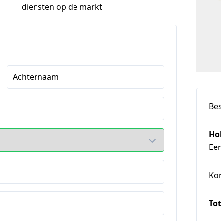
diensten op de markt
Achternaam
Bes
Ho
Ee
Ko
Tot