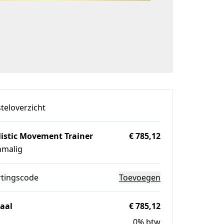
teloverzicht
listic Movement Trainer
€ 785,12
nmalig
rtingscode
Toevoegen
aal
€ 785,12
0% btw